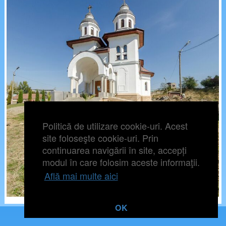
Politică de utilizare cookie-uri. Acest
site foloseşte cookie-uri. Prin
continuarea navigării în site, accepți
modul în care folosim aceste informaţii.
Află mai multe aici
OK